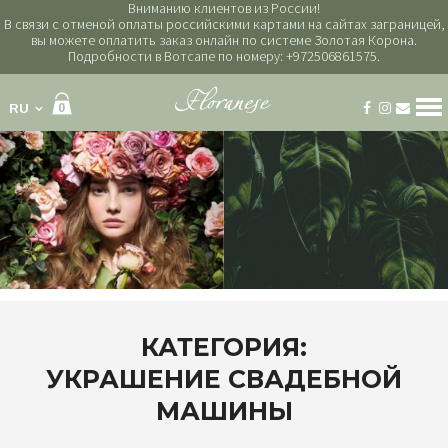
Вниманию клиентов из России!
В связи с отменой оплаты российскими картами на сайтах заграницей,
вы можете оплатить заказ онлайн по системе Золотая Корона.
Подробности в Вотсапе по номеру: +972506861575.
RU
0
Категории
букеты
букет невесты
венки на голову
горшечные растения
композиции
наборы
траурный венок
КАТЕГОРИЯ:
украшение свадебной машины
УКРАШЕНИЕ СВАДЕБНОЙ
цветочные коробки
шарики
МАШИНЫ
шоколад и вино