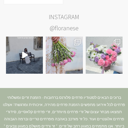
INSTAGRAM
@floranese
ברוכים הבאים לסטודיו פרחים פלורנס ברחובות– הזמנת זרים ומשלוחי
פרחים לכל אירוע! מחפשים הזמנת פרחים מהירה, איכותית ומרגשת? אצלנו
תמצאו מבחר עצום של זרי פרחים מיוחדים, זרי פרחים קלאסיים, סידורי
פרחים אלגנטיים ועוד. כל זר מורכב באהבה מפרחים טריים וברמה הגבוהה
ביותר. אנו מתמחים במגוון רחב של זרים: * זר ורדים מושלם במגוון צבעים *