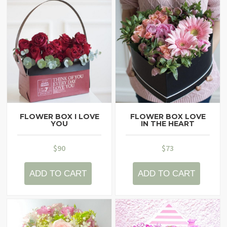
Contacts
My Account
FLOWER BOX I LOVE
FLOWER BOX LOVE
YOU
IN THE HEART
$
90
$
73
ADD TO CART
ADD TO CART