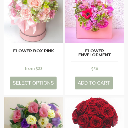
FLOWER BOX PINK
FLOWER
ENVELOPMENT
from
$
83
$
50
SELECT OPTIONS
ADD TO CART