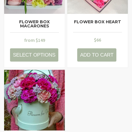
FLOWER BOX
FLOWER BOX HEART
MACARONES
$
66
from
$
149
SELECT OPTIONS
ADD TO CART