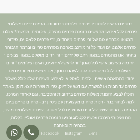
ברוכים הבאים לסטודיו פרחים פלורנס ברחובות– הזמנת זרים ומשלוחי
פרחים לכל אירוע! מחפשים הזמנת פרחים מהירה, איכותית ומרגשת? אצלנו
תמצאו מבחר עצום של זרי פרחים מיוחדים, זרי פרחים קלאסיים, סידורי
פרחים אלגנטיים ועוד. כל זר מורכב באהבה מפרחים טריים וברמה הגבוהה
ביותר. אנו מתמחים במגוון רחב של זרים: * זר ורדים מושלם במגוון צבעים *
זר כלה בעיצוב אישי לכל סגנון * זר לראש לאירועים, חגים וצילומים * זרים
מושלמים לכל מי שחשוב לכם לשמח בנוסף, אנו מציעים סידור פרחים
ייחודי בהתאמה אישית – לבית, לעסק או לאירוע. השירות שלנו כולל משלוח
פרחים עד הבית או למשרד, עם דגש על דיוק, טריות ושירות יוצא דופן. באתר
תוכלו לבצע הזמנת משלוח פרחים ברחובות והסביבה, וגם לאזורי המרכז.
למה לבחור בנו? - חנות פרחים מקצועית עם ניסיון רב - פרחים טריים ביום
ההזמנה - מבחר עשיר של זרים מעוצבים לכל מטרה - שירות משלוחים מהיר,
נוח ואיכותי היכנסו עכשיו לקטלוג ובצעו הזמנת פרחים אונליין בקלות,
במהירות ובאהבה.
Facebook
Instagram
E-mail