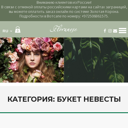
Вниманию клиентов из России!
В связи с отменой оплаты российскими картами на сайтах заграницей,
вы можете оплатить заказ онлайн по системе Золотая Корона.
Подробности в Вотсапе по номеру: +972506861575.
RU
0
Категории
букеты
букет невесты
венки на голову
горшечные растения
композиции
наборы
траурный венок
КАТЕГОРИЯ:
БУКЕТ НЕВЕСТЫ
украшение свадебной машины
цветочные коробки
шарики
шоколад и вино