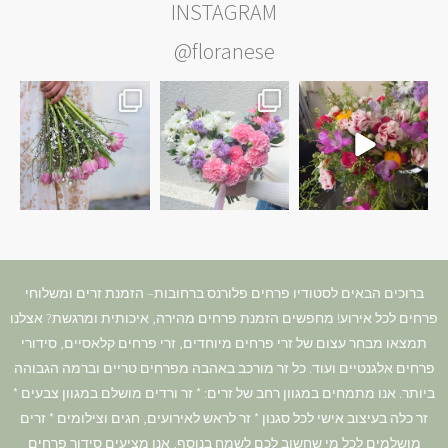
INSTAGRAM
@floranese
ברוכים הבאים לסטודיו פרחים פלורנס ברחובות– הזמנת זרים ומשלוחי
פרחים לכל אירוע! מחפשים הזמנת פרחים מהירה, איכותית ומרגשת? אצלנו
תמצאו מבחר עצום של זרי פרחים מיוחדים, זרי פרחים קלאסיים, סידורי
פרחים אלגנטיים ועוד. כל זר מורכב באהבה מפרחים טריים וברמה הגבוהה
ביותר. אנו מתמחים במגוון רחב של זרים: * זר ורדים מושלם במגוון צבעים *
זר כלה בעיצוב אישי לכל סגנון * זר לראש לאירועים, חגים וצילומים * זרים
מושלמים לכל מי שחשוב לכם לשמח בנוסף, אנו מציעים סידור פרחים