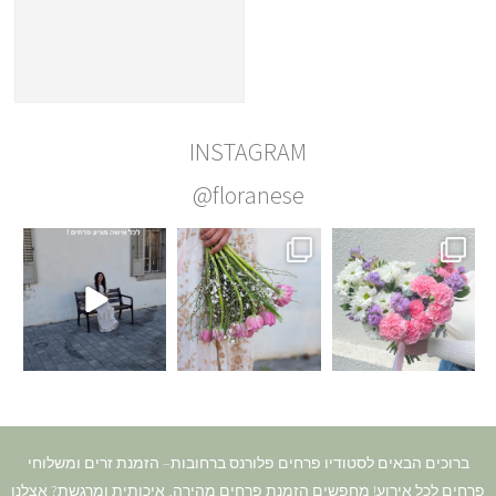
INSTAGRAM
@floranese
ברוכים הבאים לסטודיו פרחים פלורנס ברחובות– הזמנת זרים ומשלוחי
פרחים לכל אירוע! מחפשים הזמנת פרחים מהירה, איכותית ומרגשת? אצלנו