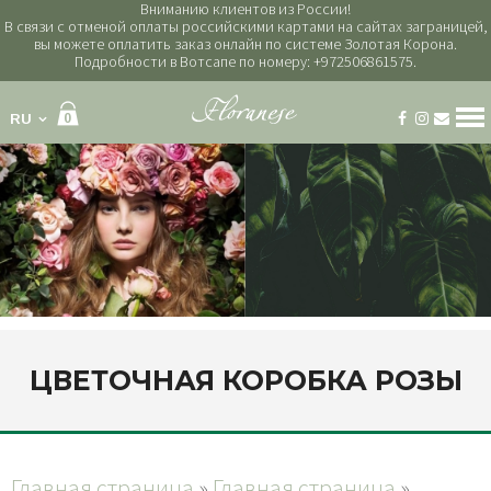
Вниманию клиентов из России!
В связи с отменой оплаты российскими картами на сайтах заграницей,
вы можете оплатить заказ онлайн по системе Золотая Корона.
Подробности в Вотсапе по номеру: +972506861575.
RU
0
Категории
букеты
букет невесты
венки на голову
горшечные растения
композиции
наборы
траурный венок
ЦВЕТОЧНАЯ КОРОБКА РОЗЫ
украшение свадебной машины
цветочные коробки
шарики
шоколад и вино
Главная страница
»
Главная страница
»