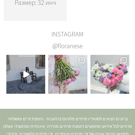
Размер: 32 инч
INSTAGRAM
@floranese
ברוכים הבאים לסטודיו פרחים פלורנס ברחובות– הזמנת זרים ומשלוחי
פרחים לכל אירוע! מחפשים הזמנת פרחים מהירה, איכותית ומרגשת? אצלנו
תמצאו מבחר עצום של זרי פרחים מיוחדים, זרי פרחים קלאסיים, סידורי