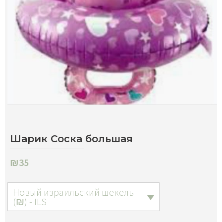
Шарик Соска большая
₪
35
Новый израильский шекель
(₪) - ILS