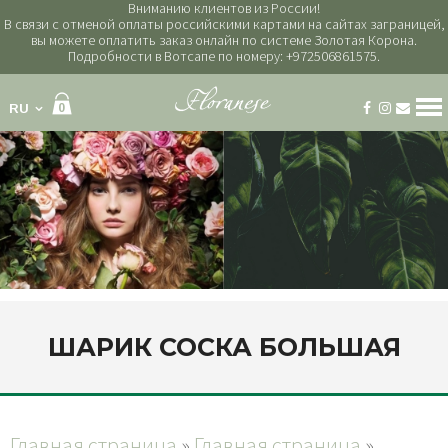
Вниманию клиентов из России!
В связи с отменой оплаты российскими картами на сайтах заграницей,
вы можете оплатить заказ онлайн по системе Золотая Корона.
Подробности в Вотсапе по номеру: +972506861575.
RU
0
Категории
букеты
букет невесты
венки на голову
горшечные растения
композиции
наборы
траурный венок
ШАРИК СОСКА БОЛЬШАЯ
украшение свадебной машины
цветочные коробки
шарики
шоколад и вино
Главная страница
»
Главная страница
»