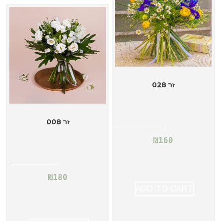
זר 028
זר 008
₪
160
₪
180
ADD TO CART