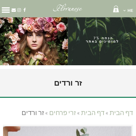
0
HE
קטגוריות
מארזים
זרי פרחים
סידור פרחים
קופסאות פרחים
שוקולד ויין
בלונים
גלגל אבל
זר ורדים
זר כלה
זר לראש
עציצים
קישוט רכב
דף הבית
»
דף הבית
»
זרי פרחים
»
זר ורדים
דף הבית
עלינו
משלוחי פרחים