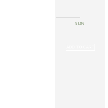
₪
100
ADD TO CART