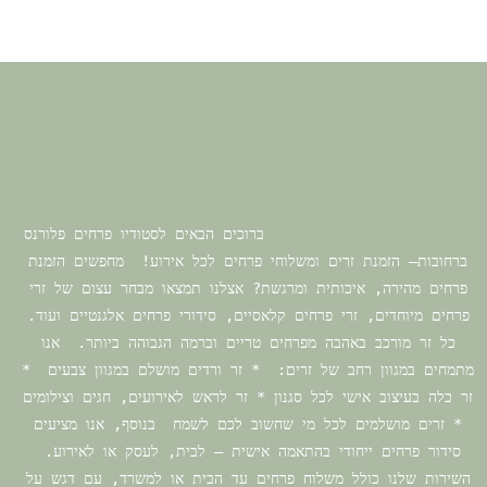
			ברוכים הבאים לסטודיו פרחים פלורנס 
ברחובות– הזמנת זרים ומשלוחי פרחים לכל אירוע!  מחפשים הזמנת 
פרחים מהירה, איכותית ומרגשת? אצלנו תמצאו מבחר עצום של זרי 
פרחים מיוחדים, זרי פרחים קלאסיים, סידורי פרחים אלגנטיים ועוד. 
כל זר מורכב באהבה מפרחים טריים וברמה הגבוהה ביותר.  אנו 
מתמחים במגוון רחב של זרים:  * זר ורדים מושלם במגוון צבעים  * 
זר כלה בעיצוב אישי לכל סגנון * זר לראש לאירועים, חגים וצילומים 
* זרים מושלמים לכל מי שחשוב לכם לשמח  בנוסף, אנו מציעים 
סידור פרחים ייחודי בהתאמה אישית – לבית, לעסק או לאירוע.  
השירות שלנו כולל משלוח פרחים עד הבית או למשרד, עם דגש על 