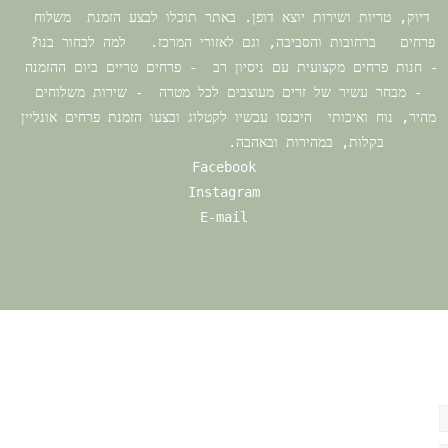
דיוק, טריות ושירות יוצא דופן. באתר תוכלו לבצע הזמנת  משלוח  
פרחים   ברחובות והסביבה, וגם לאזורי המרכז.   למה לבחור בנו?  
- חנות פרחים מקצועית עם ניסיון רב  - פרחים טריים ביום ההזמנה  
- מבחר עשיר של זרים מעוצבים לכל מטרה  - שירות משלוחים 
מהיר, נוח ואיכותי  היכנסו עכשיו לקטלוג ובצעו הזמנת פרחים אונליין 
בקלות, במהירות ובאהבה.			
Facebook
Instagram
E-mail