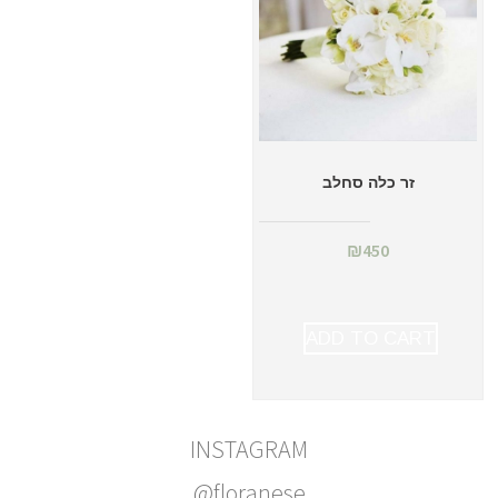
זר כלה סחלב
₪
450
ADD TO CART
INSTAGRAM
@floranese