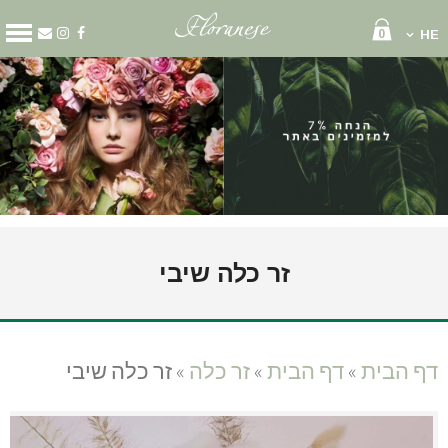
0
HE
קטגוריות
מארזים
זרי פרחים
סידור פרחים
קופסאות פרחים
שוקולד ויין
בלונים
גלגל אבל
זר כלה שיבי
זר כלה
זר לראש
עציצים
קישוט רכב
דף הבית
»
דף הבית
»
זר כלה
»
זר כלה שיבי
דף הבית
עלינו
משלוחי פרחים