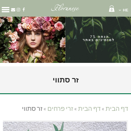
0
HE
קטגוריות
מארזים
זרי פרחים
סידור פרחים
קופסאות פרחים
שוקולד ויין
בלונים
גלגל אבל
זר סתווי
זר כלה
זר לראש
עציצים
קישוט רכב
דף הבית
»
דף הבית
»
זרי פרחים
»
זר סתווי
דף הבית
עלינו
משלוחי פרחים