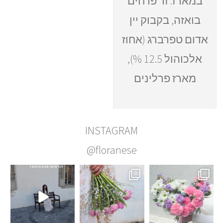
במארז: זר פרחים
בואזה, בקבוק יין
אדום טפרברג (אחוז
אלכוהול 12.5 %),
מארז פרלינים
INSTAGRAM
@floranese