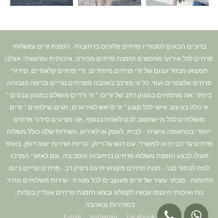
ברוכים הבאים לסטודיו פרחים פלורנס ברחובות– הזמנת זרים ומשלוחי
פרחים לכל אירוע! מחפשים הזמנת פרחים מהירה, איכותית ומרגשת? אצלנו
תמצאו מבחר עצום של זרי פרחים מיוחדים, זרי פרחים קלאסיים, סידורי
פרחים אלגנטיים ועוד. כל זר מורכב באהבה מפרחים טריים וברמה הגבוהה
ביותר. אנו מתמחים במגוון רחב של זרים: * זר ורדים מושלם במגוון צבעים *
זר כלה בעיצוב אישי לכל סגנון * זר לראש לאירועים, חגים וצילומים * זרים
מושלמים לכל מי שחשוב לכם לשמח בנוסף, אנו מציעים סידור פרחים
ייחודי בהתאמה אישית – לבית, לעסק או לאירוע. השירות שלנו כולל משלוח
פרחים עד הבית או למשרד, עם דגש על דיוק, טריות ושירות יוצא דופן. באתר
תוכלו לבצע הזמנת משלוח פרחים ברחובות והסביבה, וגם לאזורי המרכז.
למה לבחור בנו? - חנות פרחים מקצועית עם ניסיון רב - פרחים טריים ביום
ההזמנה - מבחר עשיר של זרים מעוצבים לכל מטרה - שירות משלוחים מהיר,
נוח ואיכותי היכנסו עכשיו לקטלוג ובצעו הזמנת פרחים אונליין בקלות,
במהירות ובאהבה.
E-mail
Instagram
Facebook