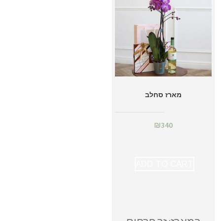
מארז סחלב
₪
340
ADD TO CART