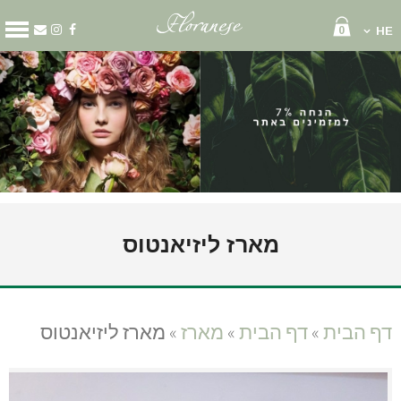
0
HE
קטגוריות
מארזים
זרי פרחים
סידור פרחים
קופסאות פרחים
שוקולד ויין
בלונים
גלגל אבל
מארז ליזיאנטוס
זר כלה
זר לראש
עציצים
קישוט רכב
דף הבית
»
דף הבית
»
מארז
»
מארז ליזיאנטוס
דף הבית
עלינו
משלוחי פרחים