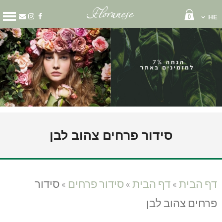
0
HE
קטגוריות
מארזים
זרי פרחים
סידור פרחים
קופסאות פרחים
שוקולד ויין
בלונים
גלגל אבל
סידור פרחים צהוב לבן
זר כלה
זר לראש
עציצים
קישוט רכב
דף הבית
»
דף הבית
»
סידור פרחים
»
סידור
דף הבית
פרחים צהוב לבן
עלינו
משלוחי פרחים