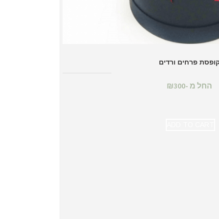
ופסת פרחים ורדים
החל מ -
300
₪
ADD TO CART