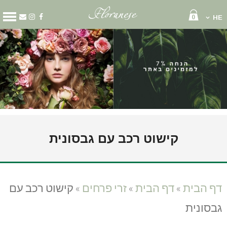
0
HE
קטגוריות
מארזים
זרי פרחים
סידור פרחים
קופסאות פרחים
שוקולד ויין
בלונים
גלגל אבל
קישוט רכב עם גבסונית
זר כלה
זר לראש
עציצים
קישוט רכב
דף הבית
»
דף הבית
»
זרי פרחים
»
קישוט רכב עם
דף הבית
גבסונית
עלינו
משלוחי פרחים