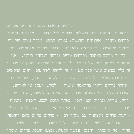
			ברוכים הבאים לסטודיו פרחים פלורנס 
ברחובות– הזמנת זרים ומשלוחי פרחים לכל אירוע!  מחפשים הזמנת 
פרחים מהירה, איכותית ומרגשת? אצלנו תמצאו מבחר עצום של זרי 
פרחים מיוחדים, זרי פרחים קלאסיים, סידורי פרחים אלגנטיים ועוד. 
כל זר מורכב באהבה מפרחים טריים וברמה הגבוהה ביותר.  אנו 
מתמחים במגוון רחב של זרים:  * זר ורדים מושלם במגוון צבעים  * 
זר כלה בעיצוב אישי לכל סגנון * זר לראש לאירועים, חגים וצילומים 
* זרים מושלמים לכל מי שחשוב לכם לשמח  בנוסף, אנו מציעים 
סידור פרחים ייחודי בהתאמה אישית – לבית, לעסק או לאירוע.  
השירות שלנו כולל משלוח פרחים עד הבית או למשרד, עם דגש על 
דיוק, טריות ושירות יוצא דופן. באתר תוכלו לבצע הזמנת  משלוח  
פרחים   ברחובות והסביבה, וגם לאזורי המרכז.   למה לבחור בנו?  
- חנות פרחים מקצועית עם ניסיון רב  - פרחים טריים ביום ההזמנה  
- מבחר עשיר של זרים מעוצבים לכל מטרה  - שירות משלוחים 
מהיר, נוח ואיכותי  היכנסו עכשיו לקטלוג ובצעו הזמנת פרחים אונליין 