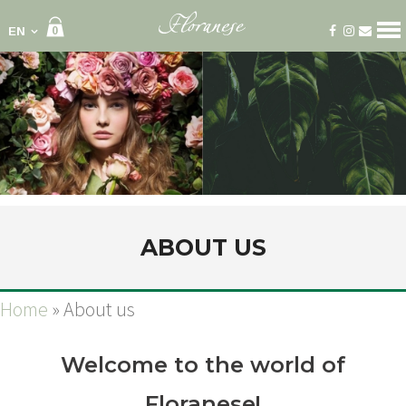
EN
0
Categories
sets
balloons
bouqets
bridal bouquet
chocolate and wine
compozitions
decoration wedding car
ABOUT US
flower boxes
flower crowns
funeral wreaths
Home
»
About us
potted plants
Welcome to the world of
Home
About us
Floranese!
Delivery