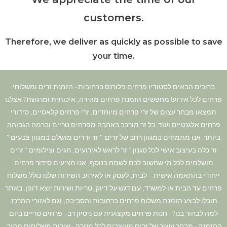
customers.
Therefore, we deliver as quickly as possible to save
your time.
ברוכים הבאים לסטודיו פרחים פלורנס ברחובות– הזמנת זרים ומשלוחי
פרחים לכל אירוע! מחפשים הזמנת פרחים מהירה, איכותית ומרגשת? אצלנו
תמצאו מבחר עצום של זרי פרחים מיוחדים, זרי פרחים קלאסיים, סידורי
פרחים אלגנטיים ועוד. כל זר מורכב באהבה מפרחים טריים וברמה הגבוהה
ביותר. אנו מתמחים במגוון רחב של זרים: * זר ורדים מושלם במגוון צבעים *
זר כלה בעיצוב אישי לכל סגנון * זר לראש לאירועים, חגים וצילומים * זרים
מושלמים לכל מי שחשוב לכם לשמח בנוסף, אנו מציעים סידור פרחים
ייחודי בהתאמה אישית – לבית, לעסק או לאירוע. השירות שלנו כולל משלוח
פרחים עד הבית או למשרד, עם דגש על דיוק, טריות ושירות יוצא דופן. באתר
תוכלו לבצע הזמנת משלוח פרחים ברחובות והסביבה, וגם לאזורי המרכז.
למה לבחור בנו? - חנות פרחים מקצועית עם ניסיון רב - פרחים טריים ביום
ההזמנה - מבחר עשיר של זרים מעוצבים לכל מטרה - שירות משלוחים מהיר,