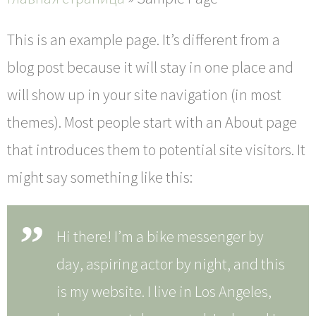
Главная страница
О нас
This is an example page. It’s different from a
Доставка
blog post because it will stay in one place and
Контакты
will show up in your site navigation (in most
Мой аккаунт
themes). Most people start with an About page
that introduces them to potential site visitors. It
might say something like this:
Hi there! I’m a bike messenger by
day, aspiring actor by night, and this
is my website. I live in Los Angeles,