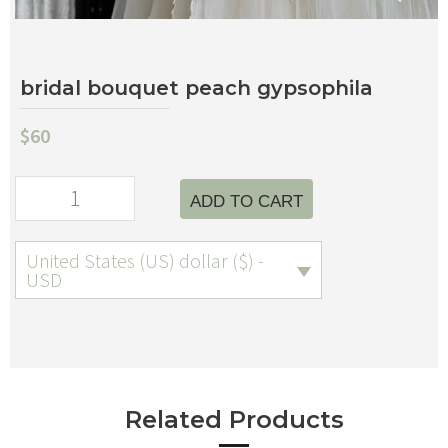
bridal bouquet peach gypsophila
$
60
ADD TO CART
United States (US) dollar ($) -
USD
Related Products