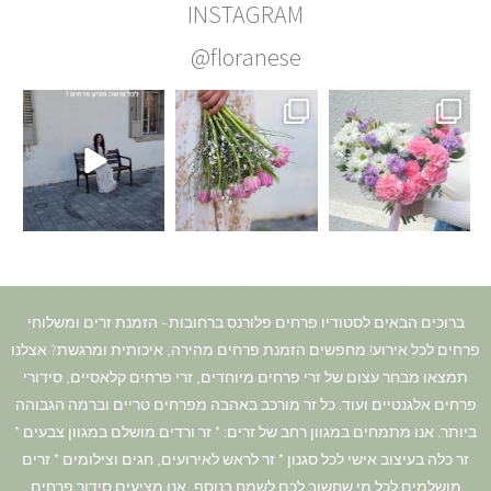
INSTAGRAM
@floranese
ברוכים הבאים לסטודיו פרחים פלורנס ברחובות– הזמנת זרים ומשלוחי
פרחים לכל אירוע! מחפשים הזמנת פרחים מהירה, איכותית ומרגשת? אצלנו
תמצאו מבחר עצום של זרי פרחים מיוחדים, זרי פרחים קלאסיים, סידורי
פרחים אלגנטיים ועוד. כל זר מורכב באהבה מפרחים טריים וברמה הגבוהה
ביותר. אנו מתמחים במגוון רחב של זרים: * זר ורדים מושלם במגוון צבעים *
זר כלה בעיצוב אישי לכל סגנון * זר לראש לאירועים, חגים וצילומים * זרים
מושלמים לכל מי שחשוב לכם לשמח בנוסף, אנו מציעים סידור פרחים