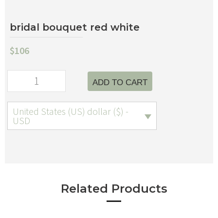
bridal bouquet red white
$
106
ADD TO CART
United States (US) dollar ($) -
USD
Related Products