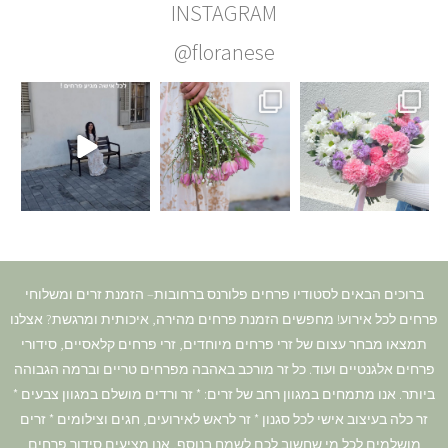
INSTAGRAM
@floranese
ברוכים הבאים לסטודיו פרחים פלורנס ברחובות– הזמנת זרים ומשלוחי
פרחים לכל אירוע! מחפשים הזמנת פרחים מהירה, איכותית ומרגשת? אצלנו
תמצאו מבחר עצום של זרי פרחים מיוחדים, זרי פרחים קלאסיים, סידורי
פרחים אלגנטיים ועוד. כל זר מורכב באהבה מפרחים טריים וברמה הגבוהה
ביותר. אנו מתמחים במגוון רחב של זרים: * זר ורדים מושלם במגוון צבעים *
זר כלה בעיצוב אישי לכל סגנון * זר לראש לאירועים, חגים וצילומים * זרים
מושלמים לכל מי שחשוב לכם לשמח בנוסף, אנו מציעים סידור פרחים