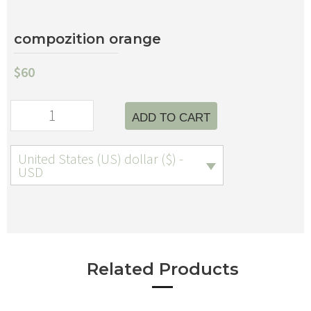
compozition orange
$
60
ADD TO CART
United States (US) dollar ($) -
USD
Related Products