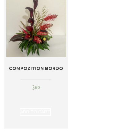
COMPOZITION BORDO
$
60
ADD TO CART