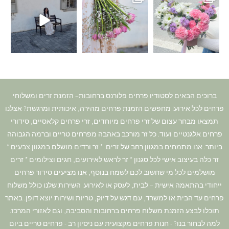
ברוכים הבאים לסטודיו פרחים פלורנס ברחובות– הזמנת זרים ומשלוחי
פרחים לכל אירוע! מחפשים הזמנת פרחים מהירה, איכותית ומרגשת? אצלנו
תמצאו מבחר עצום של זרי פרחים מיוחדים, זרי פרחים קלאסיים, סידורי
פרחים אלגנטיים ועוד. כל זר מורכב באהבה מפרחים טריים וברמה הגבוהה
ביותר. אנו מתמחים במגוון רחב של זרים: * זר ורדים מושלם במגוון צבעים *
זר כלה בעיצוב אישי לכל סגנון * זר לראש לאירועים, חגים וצילומים * זרים
מושלמים לכל מי שחשוב לכם לשמח בנוסף, אנו מציעים סידור פרחים
ייחודי בהתאמה אישית – לבית, לעסק או לאירוע. השירות שלנו כולל משלוח
פרחים עד הבית או למשרד, עם דגש על דיוק, טריות ושירות יוצא דופן. באתר
תוכלו לבצע הזמנת משלוח פרחים ברחובות והסביבה, וגם לאזורי המרכז.
למה לבחור בנו? - חנות פרחים מקצועית עם ניסיון רב - פרחים טריים ביום