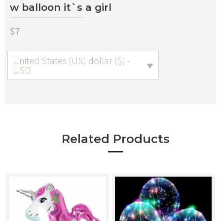
w balloon it`s a girl
$
7
United States (US) dollar ($) -
USD
Related Products