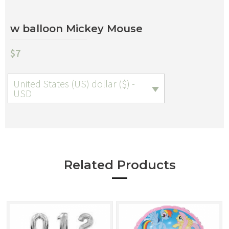
w balloon Mickey Mouse
$
7
United States (US) dollar ($) -
USD
Related Products